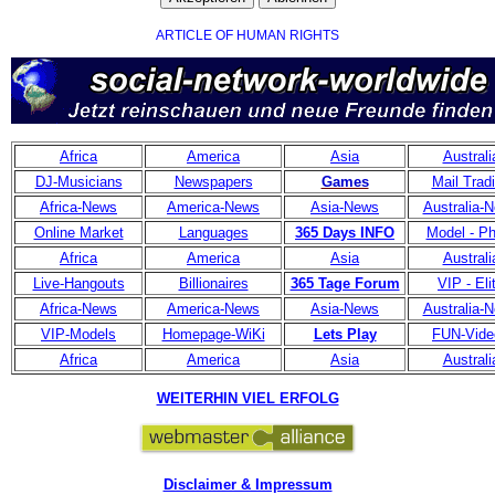
ARTICLE OF HUMAN RIGHTS
Africa
America
Asia
Australi
DJ-Musicians
Newspapers
Games
Mail Trad
Africa-News
America-News
Asia-News
Australia-
Online Market
Languages
365 Days INFO
Model - Ph
Africa
America
Asia
Australi
Live-Hangouts
Billionaires
365 Tage Forum
VIP - Eli
Africa-News
America-News
Asia-News
Australia-
VIP-Models
Homepage-WiKi
Lets Play
FUN-Vide
Africa
America
Asia
Australi
WEITERHIN VIEL ERFOLG
Disclaimer & Impressum