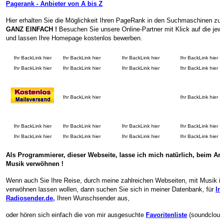
Pagerank - Anbieter von A bis Z
Hier erhalten Sie die Möglichkeit Ihren PageRank in den Suchmaschinen zu
GANZ EINFACH !
Besuchen Sie unsere Online-Partner mit Klick auf die je
und lassen Ihre Homepage kostenlos bewerben.
Ihr BackLink hier
Ihr BackLink hier
Ihr BackLink hier
Ihr BackLink hier
Ihr BackLink hier
Ihr BackLink hier
Ihr BackLink hier
Ihr BackLink hier
Ihr BackLink hier
Ihr BackLink hier
Ihr BackLink hier
Ihr BackLink hier
Ihr BackLink hier
Ihr BackLink hier
Ihr BackLink hier
Ihr BackLink hier
Ihr BackLink hier
Ihr BackLink hier
Als Programmierer, dieser Webseite, lasse ich mich natürlich, beim Ar
Musik verwöhnen !
Wenn auch Sie Ihre Reise, durch meine zahlreichen Webseiten, mit Musik 
verwöhnen lassen wollen, dann suchen Sie sich in meiner Datenbank, für
I
Radiosender.de
,
Ihren Wunschsender aus,
oder hören sich einfach die von mir ausgesuchte
Favoritenliste
(soundclou